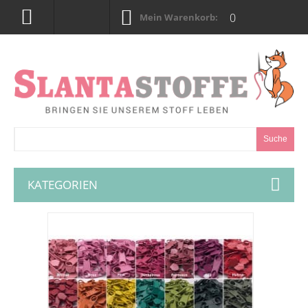
0
Mein Warenkorb:
Suche
KATEGORIEN