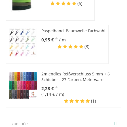
(6)
Paspelband, Baumwolle Farbwahl
*
0,95 €
/ m
(8)
2m endlos Reißverschluss 5 mm + 6
Schieber - 27 Farben, Meterware
*
2,28 €
(1,14 € / m)
(1)
ZUBEHÖR