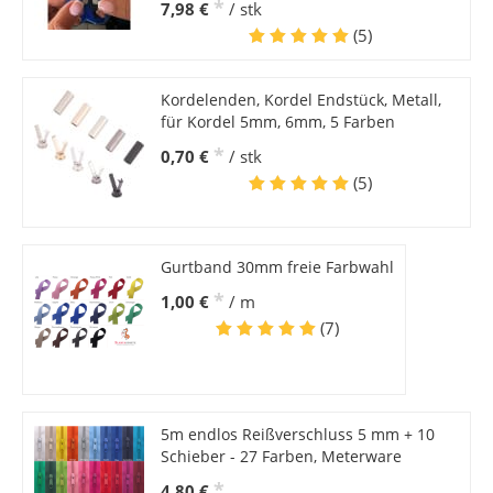
*
7,98 €
/ stk
(5)
Kordelenden, Kordel Endstück, Metall,
für Kordel 5mm, 6mm, 5 Farben
*
0,70 €
/ stk
(5)
Gurtband 30mm freie Farbwahl
*
1,00 €
/ m
(7)
5m endlos Reißverschluss 5 mm + 10
Schieber - 27 Farben, Meterware
*
4,80 €