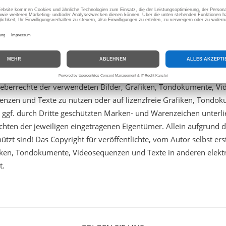
it ausdrücklich von allen Inhalten aller verlinkten /verknüpften S
nen Internetangebotes gesetzten Links und Verweise sowie für Fre
und in allen anderen Formen von Datenbanken, auf deren Inhalt ex
ndere für Schäden, die aus der Nutzung oder Nichtnutzung solche
urde, nicht derjenige, der über Links auf die jeweilige Veröffentli
 Urheberrechte der verwendeten Bilder, Grafiken, Tondokumente, V
uenzen und Texte zu nutzen oder auf lizenzfreie Grafiken, Tond
d ggf. durch Dritte geschützten Marken- und Warenzeichen unte
chten der jeweiligen eingetragenen Eigentümer. Allein aufgrund d
zt sind! Das Copyright für veröffentlichte, vom Autor selbst erste
fiken, Tondokumente, Videosequenzen und Texte in anderen elektr
t.