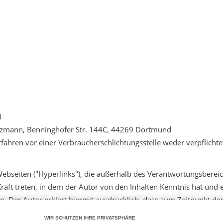
1
Barzmann, Benninghofer Str. 144C, 44269 Dortmund
fahren vor einer Verbraucherschlichtungsstelle weder verpflichtet
Webseiten ("Hyperlinks"), die außerhalb des Verantwortungsbereic
 Kraft treten, in dem der Autor von den Inhalten Kenntnis hat un
n. Der Autor erklärt hiermit ausdrücklich, dass zum Zeitpunkt der
le und zukünftige Gestaltung, die Inhalte oder die Urheberschaft 