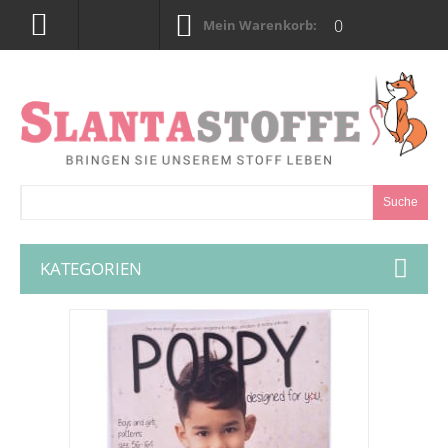
0
Mein Warenkorb:
Suche
KATEGORIEN