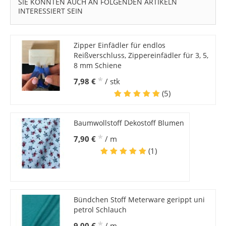
SIE KÖNNTEN AUCH AN FOLGENDEN ARTIKELN
INTERESSIERT SEIN
Zipper Einfädler für endlos
Reißverschluss, Zippereinfädler für 3, 5,
8 mm Schiene
*
7,98 €
/ stk
(5)
Baumwollstoff Dekostoff Blumen
*
7,90 €
/ m
(1)
Bündchen Stoff Meterware gerippt uni
petrol Schlauch
*
9,00 €
/ m