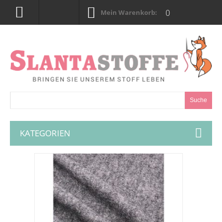
0
Mein Warenkorb:
Suche
KATEGORIEN