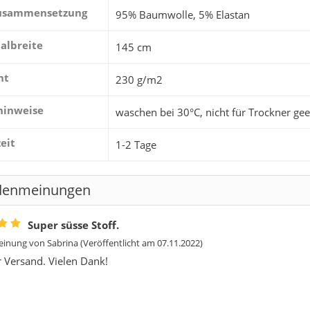
zusammensetzung
95% Baumwolle, 5% Elastan
albreite
145 cm
ht
230 g/m2
hinweise
waschen bei 30°C, nicht für Trockner gee
zeit
1-2 Tage
denmeinungen
Super süsse Stoff.
inung von
Sabrina
(Veröffentlicht am 07.11.2022)
r Versand. Vielen Dank!