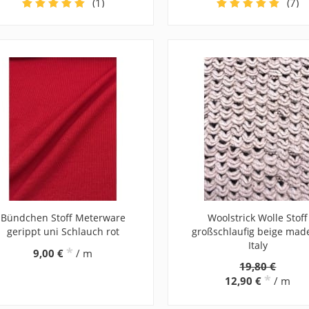
(1)
(7)
Bündchen Stoff Meterware
Woolstrick Wolle Stoff
gerippt uni Schlauch rot
großschlaufig beige mad
Italy
*
9,00 €
/ m
19,80 €
*
12,90 €
/ m