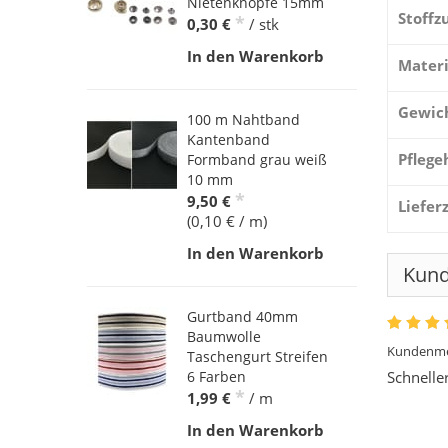
Nietenknöpfe 15mm
Stoff
*
0,30 €
/ stk
In den Warenkorb
Materi
Gewic
100 m Nahtband
Kantenband
Pflege
Formband grau weiß
10 mm
*
9,50 €
Liefer
(0,10 € / m)
In den Warenkorb
Kun
Gurtband 40mm
Baumwolle
Kundenme
Taschengurt Streifen
Schnelle
6 Farben
*
1,99 €
/ m
In den Warenkorb