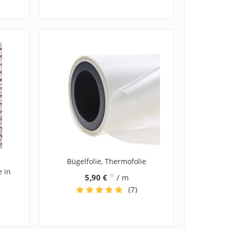
Bügelfolie, Thermofolie
e in
*
5,90 €
/ m
(7)