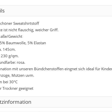
ils
höner Sweatshirtstoff
e ist nicht flauschig, weicher Griff.
aße/Gewicht
95% Baumwolle, 5% Elastan
ca. 145cm.
 230 g/qm.
undfarbe: rosa.
nation mit unseren Bündchenstoffen eingnet sich ideal für Kinderb
nzüge, Mützen uvm.
n bei 30°C
ür Trockner geeignet
tzinformation