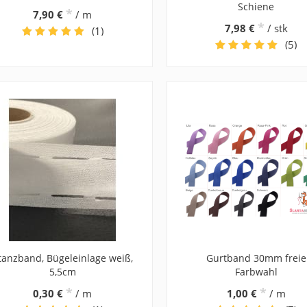
Schiene
*
7,90 €
/ m
*
7,98 €
/ stk
(1)
(5)
tanzband, Bügeleinlage weiß,
Gurtband 30mm freie
5,5cm
Farbwahl
*
*
0,30 €
/ m
1,00 €
/ m