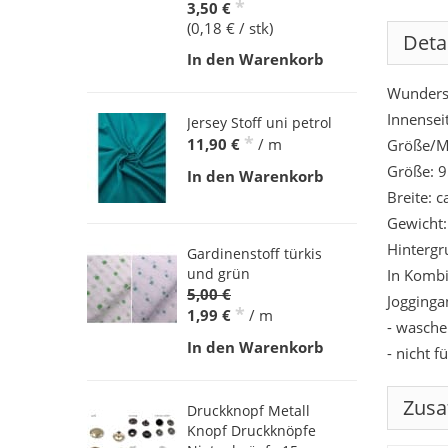
*
3,50 €
(0,18 € / stk)
Deta
In den Warenkorb
Wundersc
Innenseit
Jersey Stoff uni petrol
*
11,90 €
/ m
Größe/M
Größe: 
In den Warenkorb
Breite: 
Gewicht:
Hintergr
Gardinenstoff türkis
und grün
In Kombi
5,00 €
Jogginga
*
1,99 €
/ m
- wasche
In den Warenkorb
- nicht f
Zusa
Druckknopf Metall
Knopf Druckknöpfe