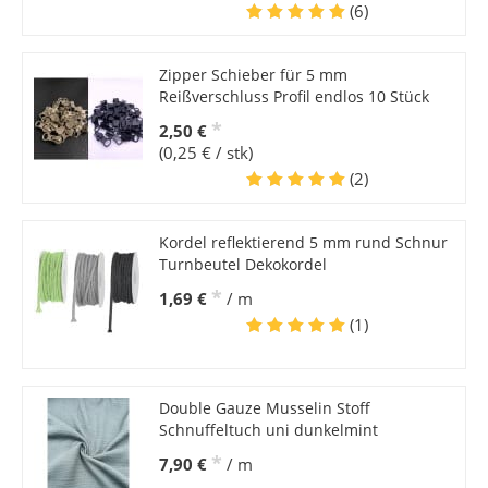
(6)
Zipper Schieber für 5 mm
Reißverschluss Profil endlos 10 Stück
*
2,50 €
(0,25 € / stk)
(2)
Kordel reflektierend 5 mm rund Schnur
Turnbeutel Dekokordel
*
1,69 €
/ m
(1)
Double Gauze Musselin Stoff
Schnuffeltuch uni dunkelmint
*
7,90 €
/ m