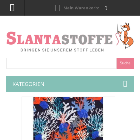
0
Mein Warenkorb:
Suche
KATEGORIEN