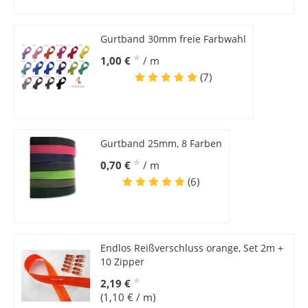
Gurtband 30mm freie Farbwahl
*
1,00 €
/ m
(7)
Gurtband 25mm, 8 Farben
*
0,70 €
/ m
(6)
Endlos Reißverschluss orange, Set 2m +
10 Zipper
*
2,19 €
(1,10 € / m)