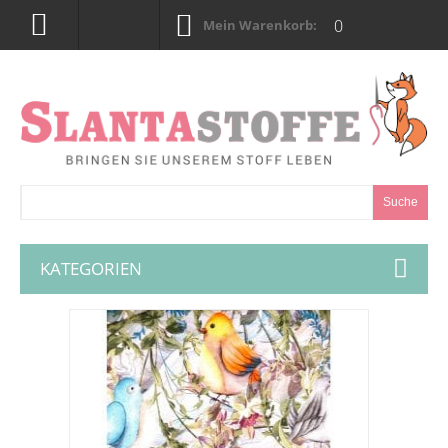
0
Mein Warenkorb:
Suche
KATEGORIEN