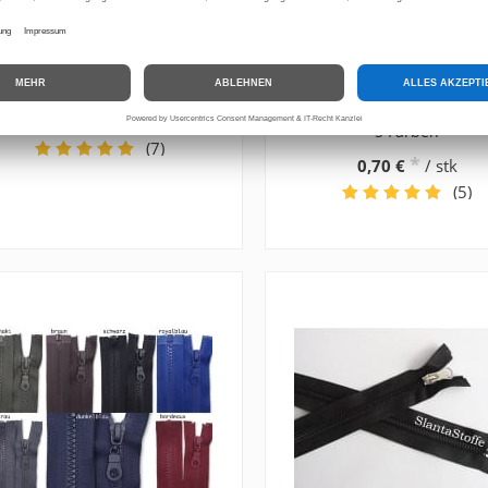
Bügelfolie, Thermofolie
Kordelenden, Kordel Ends
Metall, für Kordel 5mm, 
*
5,90 €
/ m
5 Farben
(7)
*
0,70 €
/ stk
(5)