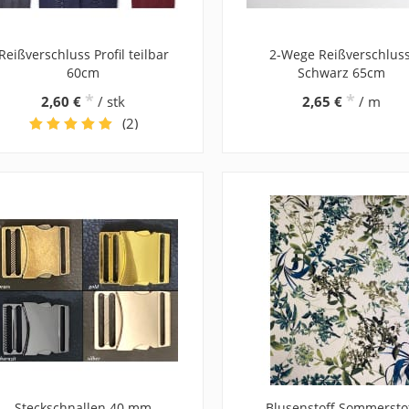
Reißverschluss Profil teilbar
2-Wege Reißverschluss
60cm
Schwarz 65cm
*
*
2,60 €
/ stk
2,65 €
/ m
(2)
Steckschnallen 40 mm
Blusenstoff Sommersto