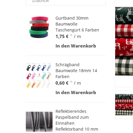
ZUBEHÖR
Gurtband 30mm
Baumwolle
Taschengurt 6 Farben
*
1,75 €
/ m
In den Warenkorb
Schrägband
Baumwolle 18mm 14
Farben
*
0,60 €
/ m
In den Warenkorb
Reflektierendes
Paspelband zum
Einnähen
Reflektorband 10 mm