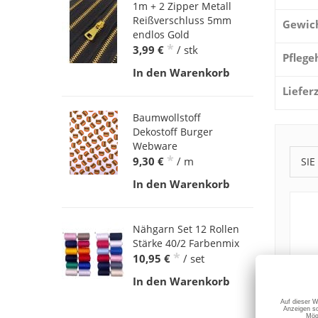
1m + 2 Zipper Metall
Reißverschluss 5mm
Gewic
endlos Gold
*
3,99 €
/ stk
Pflege
In den Warenkorb
Liefer
Baumwollstoff
Dekostoff Burger
Webware
*
9,30 €
/ m
SIE
In den Warenkorb
Nähgarn Set 12 Rollen
Stärke 40/2 Farbenmix
*
10,95 €
/ set
In den Warenkorb