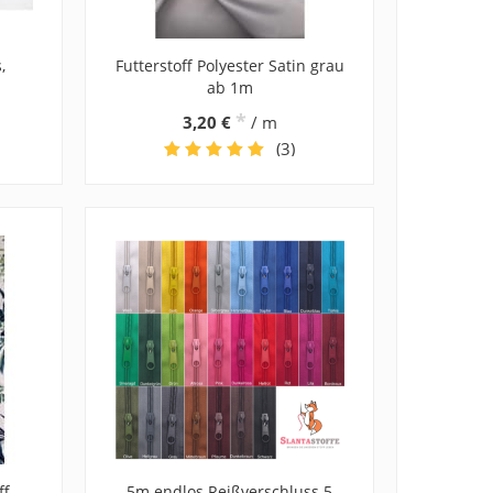
,
Futterstoff Polyester Satin grau
ab 1m
*
3,20 €
/ m
(3)
ff
5m endlos Reißverschluss 5