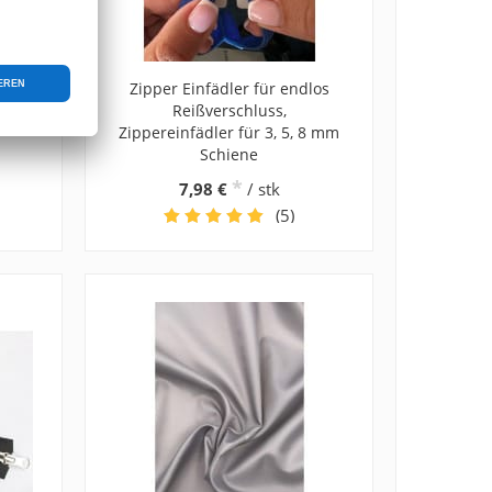
tück,
Zipper Einfädler für endlos
6mm,
Reißverschluss,
Zippereinfädler für 3, 5, 8 mm
Schiene
*
7,98 €
/ stk
(5)