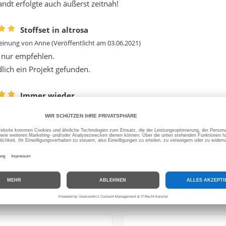
andt erfolgte auch äußerst zeitnah!
Stoffset in altrosa
inung von
Anne
(Veröffentlicht am 03.06.2021)
 nur empfehlen.
lich ein Projekt gefunden.
Immer wieder
inung von
Corinna
(Veröffentlicht am 30.09.2020)
p top, bei dem Preis kann man echt nichts sagen!
 KÖNNTEN AUCH AN FOLGENDEN ARTIKELN INTERESSIERT SEIN