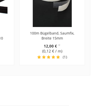
s
100m Bügelband, Saumfix,
10
Breite 15mm
*
12,00 €
(0,12 € / m)
(1)