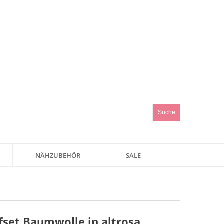
Suche
NÄHZUBEHÖR
SALE
fset Baumwolle in altrosa