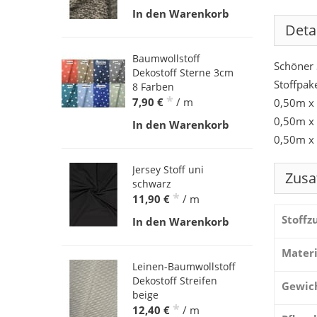
In den Warenkorb
Deta
Baumwollstoff
Schöner S
Dekostoff Sterne 3cm
Stoffpake
8 Farben
*
7,90 €
/ m
0,50m x
0,50m x
In den Warenkorb
0,50m x
Jersey Stoff uni
Zusa
schwarz
*
11,90 €
/ m
Stoff
In den Warenkorb
Materi
Leinen-Baumwollstoff
Dekostoff Streifen
Gewic
beige
*
12,40 €
/ m