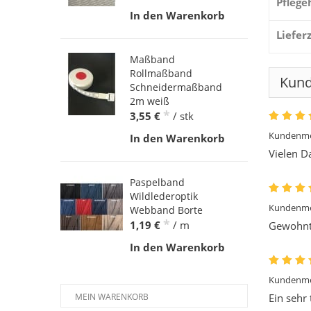
Pflege
In den Warenkorb
Liefer
Maßband
Rollmaßband
Kun
Schneidermaßband
2m weiß
*
3,55 €
/ stk
Kundenme
In den Warenkorb
Vielen D
Paspelband
Wildlederoptik
Kundenme
Webband Borte
*
1,19 €
/ m
Gewohnt 
In den Warenkorb
Kundenme
Ein sehr 
MEIN WARENKORB