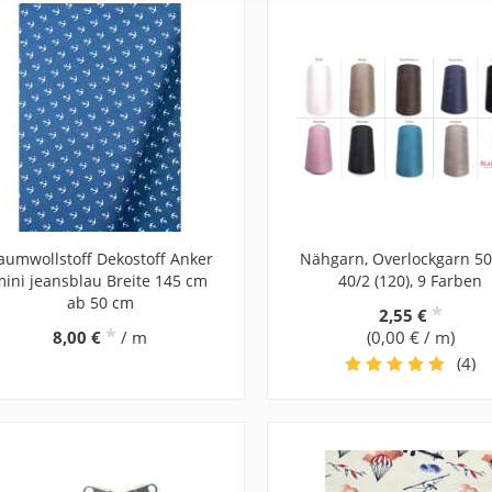
aumwollstoff Dekostoff Anker
Nähgarn, Overlockgarn 50
mini jeansblau Breite 145 cm
40/2 (120), 9 Farben
ab 50 cm
*
2,55 €
*
8,00 €
/ m
(0,00 € / m)
(4)