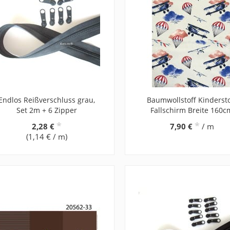
Endlos Reißverschluss grau,
Baumwollstoff Kindersto
Set 2m + 6 Zipper
Fallschirm Breite 160c
*
*
2,28 €
7,90 €
/ m
(1,14 € / m)