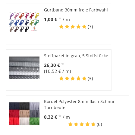
Gurtband 30mm freie Farbwahl
*
1,00 €
/ m
(7)
Stoffpaket in grau, 5 Stoffstücke
*
26,30 €
(10,52 € / m)
(3)
Kordel Polyester 8mm flach Schnur
Turnbeutel
*
0,32 €
/ m
(6)