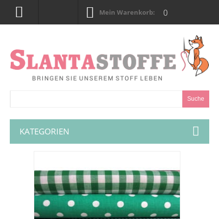
0
Mein Warenkorb:
Suche
KATEGORIEN