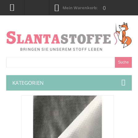
0
Mein Warenkorb:
Suche
KATEGORIEN