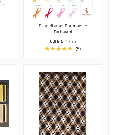
Paspelband, Baumwolle
Farbwahl
*
0,95 €
/ m
(8)