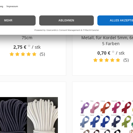
2-Wege Profil Reißverschluss
Kordelenden, Kordel Ends
75cm
Metall, für Kordel 5mm, 
5 Farben
*
2,75 €
/ stk
*
0,70 €
/ stk
(5)
(5)