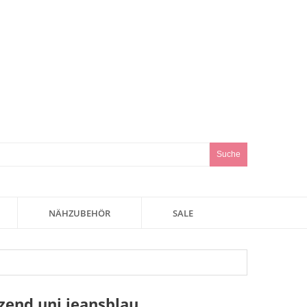
Suche
NÄHZUBEHÖR
SALE
zend uni jeansblau