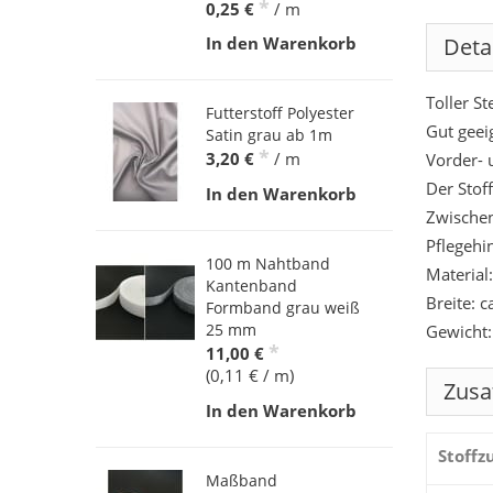
*
0,25 €
/ m
Deta
In den Warenkorb
Toller St
Futterstoff Polyester
Gut geei
Satin grau ab 1m
*
3,20 €
/ m
Vorder- 
Der Stoff
In den Warenkorb
Zwischen
Pflegehi
100 m Nahtband
Material
Kantenband
Breite: 
Formband grau weiß
25 mm
Gewicht
*
11,00 €
(0,11 € / m)
Zusa
In den Warenkorb
Stoff
Maßband