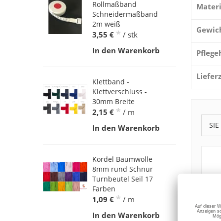
Rollmaßband
Materi
Schneidermaßband
2m weiß
Gewic
*
3,55 €
/ stk
In den Warenkorb
Pflege
Liefer
Klettband -
Klettverschluss -
30mm Breite
*
2,15 €
/ m
SIE
In den Warenkorb
Kordel Baumwolle
8mm rund Schnur
Turnbeutel Seil 17
Farben
*
1,09 €
/ m
In den Warenkorb