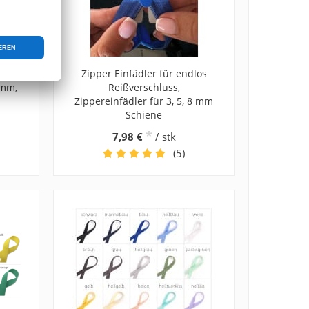
tück,
Zipper Einfädler für endlos
6mm,
Reißverschluss,
Zippereinfädler für 3, 5, 8 mm
Schiene
*
7,98 €
/ stk
(5)