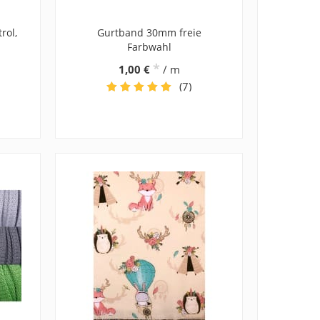
rol,
Gurtband 30mm freie
Farbwahl
*
1,00 €
/ m
(7)