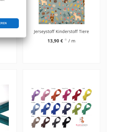
ss -
Jerseystoff Kinderstoff Tiere
*
13,90 €
/ m