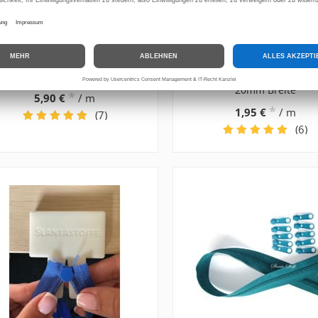
Bügelfolie, Thermofolie
Klettband - Klettverschlu
20mm Breite
*
5,90 €
/ m
*
1,95 €
/ m
(7)
(6)