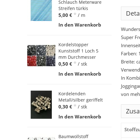
Schlauch Meterware
Streifen türkis
Deta
*
5,00 €
/ m
In den Warenkorb
Wunders
Super Fr
Kordelstopper
Innenseit
Kunststoff 1 Loch 5
Farben: 
mm Durchmesser
Breite: 
*
0,50 €
/ stk
Verwende
In den Warenkorb
In Kombi
Jogginga
Kordelenden
von mehr
Metall/silber geriffelt
*
0,30 €
/ stk
Zusa
In den Warenkorb
Stoff
Baumwollstoff