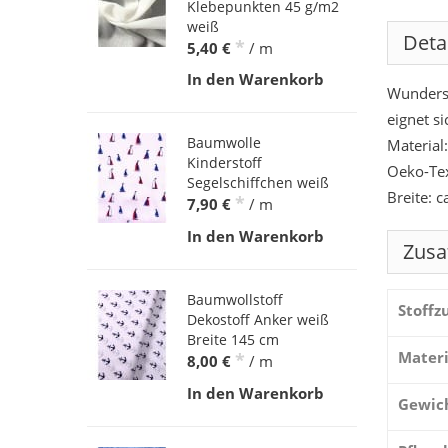
Klebepunkten 45 g/m2
weiß
Deta
*
5,40 €
/ m
In den Warenkorb
Wunders
eignet s
Baumwolle
Material
Kinderstoff
Oeko-Te
Segelschiffchen weiß
Breite: 
*
7,90 €
/ m
In den Warenkorb
Zusa
Baumwollstoff
Stoff
Dekostoff Anker weiß
Breite 145 cm
Materi
*
8,00 €
/ m
In den Warenkorb
Gewic