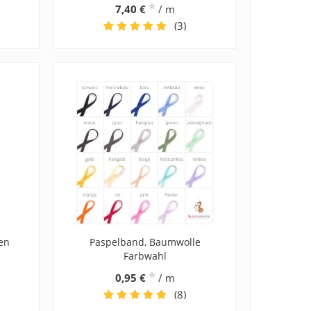
*
7,40 €
/ m
(3)
en
Paspelband, Baumwolle
Farbwahl
*
0,95 €
/ m
(8)