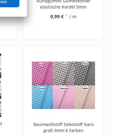
e
Rundgummi Gummikordel
elastische Kordel 5mm
*
0,99 €
/ m
ff
Baumwollstoff Dekostoff Karo
groß 9mm 6 Farben