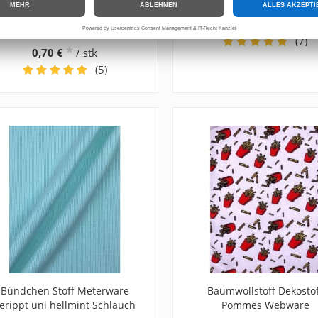
ordelenden, Kordel Endstück,
Bügelfolie, Thermofoli
etall, für Kordel 5mm, 6mm,
*
5,90 €
/ m
5 Farben
(7)
*
0,70 €
/ stk
(5)
Bündchen Stoff Meterware
Baumwollstoff Dekosto
erippt uni hellmint Schlauch
Pommes Webware