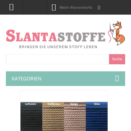
0
Mein Warenkorb:
Suche
KATEGORIEN