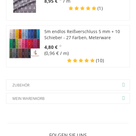
*
8,95 €
/ m
(1)
5m endlos Reißverschluss 5 mm + 10
Schieber - 27 Farben, Meterware
*
4,80 €
(0,96 € / m)
(10)
ZUBEHÖR
MEIN WARENKORB
FOLGEN SIE UNS