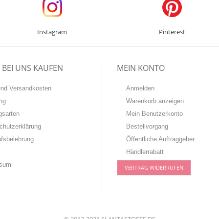
Instagram
Pinterest
BEI UNS KAUFEN
MEIN KONTO
-und Versandkosten
Anmelden
ng
Warenkorb anzeigen
gsarten
Mein Benutzerkonto
chutzerklärung
Bestellvorgang
ufsbelehrung
Öffentliche Auftraggeber
Händlerrabatt
ssum
VERTRAG WIDERRUFEN
© 2012-2026 SLANTASTOFFE.DE