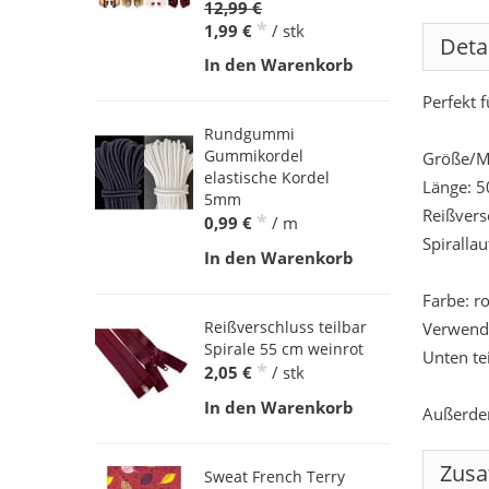
12,99 €
*
1,99 €
/ stk
Deta
In den Warenkorb
Perfekt 
Rundgummi
Gummikordel
Größe/M
elastische Kordel
Länge: 
5mm
Reißvers
*
0,99 €
/ m
Spiralla
In den Warenkorb
Farbe: ro
Reißverschluss teilbar
Verwende
Spirale 55 cm weinrot
Unten te
*
2,05 €
/ stk
In den Warenkorb
Außerdem
Zusa
Sweat French Terry