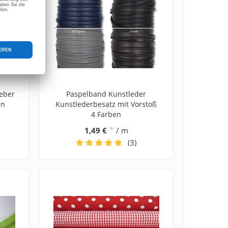
ieber
Paspelband Kunstleder
en
Kunstlederbesatz mit Vorstoß
4 Farben
*
1,49 €
/ m
(3)