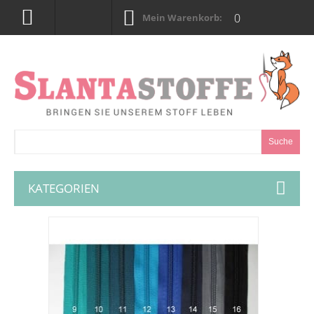
0
Mein Warenkorb:
Suche
KATEGORIEN