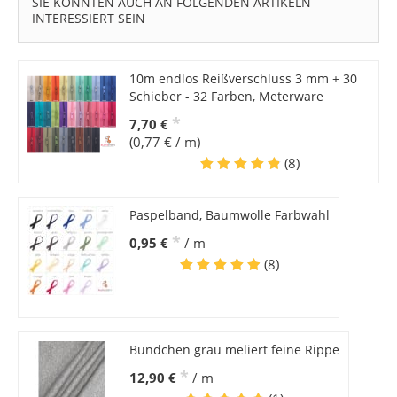
SIE KÖNNTEN AUCH AN FOLGENDEN ARTIKELN
INTERESSIERT SEIN
10m endlos Reißverschluss 3 mm + 30
Schieber - 32 Farben, Meterware
*
7,70 €
(0,77 € / m)
(8)
Paspelband, Baumwolle Farbwahl
*
0,95 €
/ m
(8)
Bündchen grau meliert feine Rippe
*
12,90 €
/ m