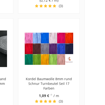
(0,12 € / m)
(3)
band
Kordel Baumwolle 8mm rund
 mm
Schnur Turnbeutel Seil 17
Farben
*
1,09 €
/ m
(3)