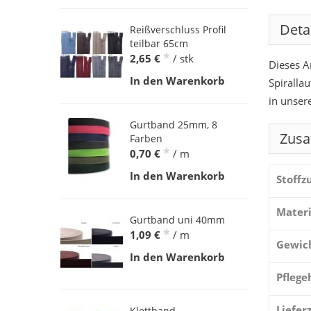
Deta
Reißverschluss Profil
teilbar 65cm
*
2,65 €
/ stk
Dieses A
In den Warenkorb
Spiralla
in unser
Gurtband 25mm, 8
Zusa
Farben
*
0,70 €
/ m
In den Warenkorb
Stoff
Materi
Gurtband uni 40mm
*
1,09 €
/ m
Gewic
In den Warenkorb
Pflege
Liefer
Klettband -