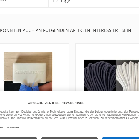
1-2 Tage
 KÖNNTEN AUCH AN FOLGENDEN ARTIKELN INTERESSIERT SEIN
Zipper Einfädler für endlos
Rundgummi Gummikord
Reißverschluss,
elastische Kordel 5m
ippereinfädler für 3, 5, 8 mm