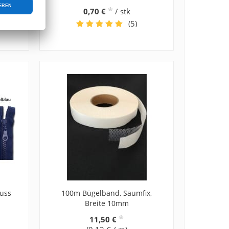
*
0,70 €
/ stk
(5)
luss
100m Bügelband, Saumfix,
Breite 10mm
*
11,50 €