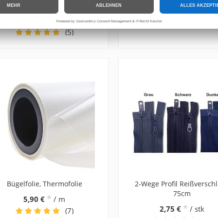
*
0,99 €
/ m
Schiene
*
7,98 €
/ stk
(5)
Bügelfolie, Thermofolie
2-Wege Profil Reißversch
75cm
*
5,90 €
/ m
*
2,75 €
/ stk
(7)