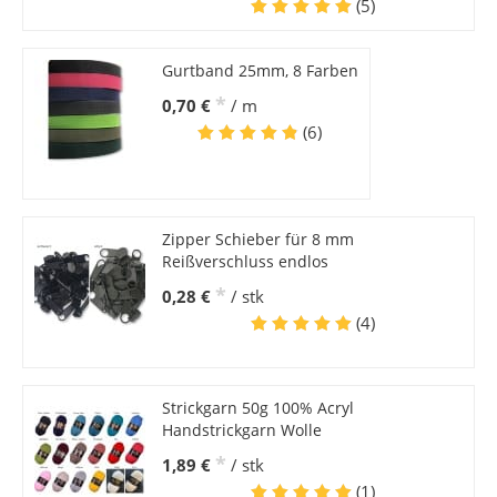
(5)
Gurtband 25mm, 8 Farben
*
0,70 €
/ m
(6)
Zipper Schieber für 8 mm
Reißverschluss endlos
*
0,28 €
/ stk
(4)
Strickgarn 50g 100% Acryl
Handstrickgarn Wolle
*
1,89 €
/ stk
(1)