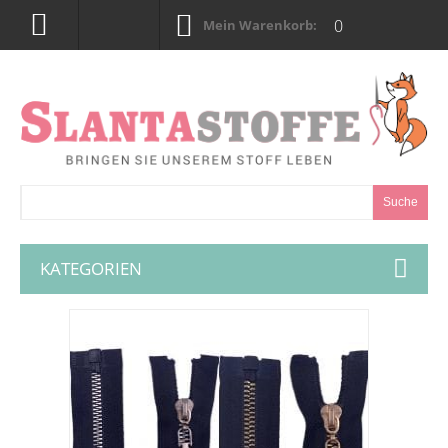
0
Mein Warenkorb:
Suche
KATEGORIEN