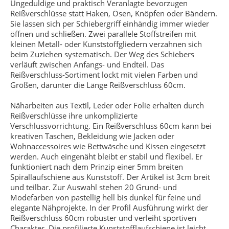
Ungeduldige und praktisch Veranlagte bevorzugen
Reißverschlüsse statt Haken, Ösen, Knöpfen oder Bändern.
Sie lassen sich per Schiebergriff einhändig immer wieder
öffnen und schließen. Zwei parallele Stoffstreifen mit
kleinen Metall- oder Kunststoffgliedern verzahnen sich
beim Zuziehen systematisch. Der Weg des Schiebers
verläuft zwischen Anfangs- und Endteil. Das
Reißverschluss-Sortiment lockt mit vielen Farben und
Größen, darunter die Länge Reißverschluss 60cm.
Näharbeiten aus Textil, Leder oder Folie erhalten durch
Reißverschlüsse ihre unkomplizierte
Verschlussvorrichtung. Ein Reißverschluss 60cm kann bei
kreativen Taschen, Bekleidung wie Jacken oder
Wohnaccessoires wie Bettwäsche und Kissen eingesetzt
werden. Auch eingenäht bleibt er stabil und flexibel. Er
funktioniert nach dem Prinzip einer 5mm breiten
Spirallaufschiene aus Kunststoff. Der Artikel ist 3cm breit
und teilbar. Zur Auswahl stehen 20 Grund- und
Modefarben von pastellig hell bis dunkel für feine und
elegante Nähprojekte. In der Profil Ausführung wirkt der
Reißverschluss 60cm robuster und verleiht sportiven
Charakter. Die profilierte Kunststofflaufschiene ist leicht