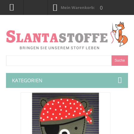
0
Mein Warenkorb:
Suche
KATEGORIEN