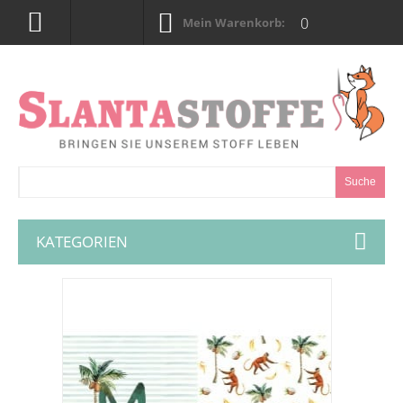
0
Mein Warenkorb:
Suche
KATEGORIEN