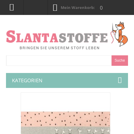
0
Mein Warenkorb:
Suche
KATEGORIEN