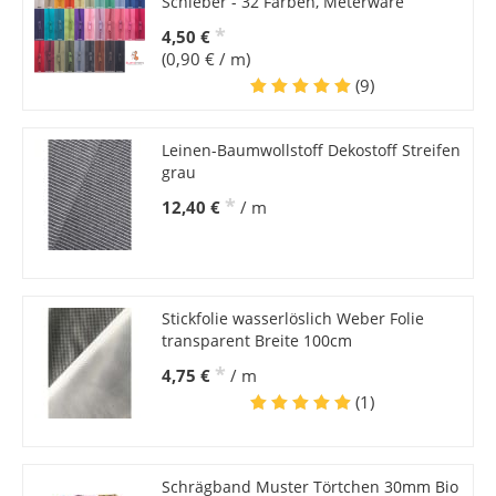
Schieber - 32 Farben, Meterware
*
4,50 €
(0,90 € / m)
(9)
Leinen-Baumwollstoff Dekostoff Streifen
grau
*
12,40 €
/ m
Stickfolie wasserlöslich Weber Folie
transparent Breite 100cm
*
4,75 €
/ m
(1)
Schrägband Muster Törtchen 30mm Bio