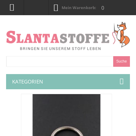
0
Mein Warenkorb:
Suche
KATEGORIEN