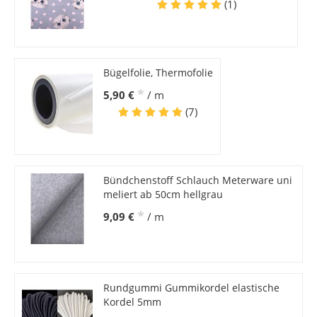
(1)
Bügelfolie, Thermofolie
*
5,90 €
/ m
(7)
Bündchenstoff Schlauch Meterware uni
meliert ab 50cm hellgrau
*
9,09 €
/ m
Rundgummi Gummikordel elastische
Kordel 5mm