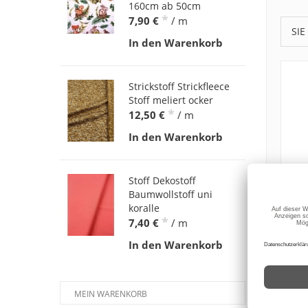
160cm ab 50cm
*
7,90 €
/ m
SIE
In den Warenkorb
Strickstoff Strickfleece
Stoff meliert ocker
*
12,50 €
/ m
In den Warenkorb
Stoff Dekostoff
Baumwollstoff uni
koralle
*
7,40 €
/ m
In den Warenkorb
MEIN WARENKORB