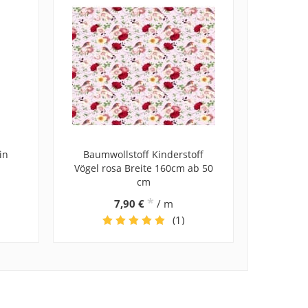
in
Baumwollstoff Kinderstoff
Vögel rosa Breite 160cm ab 50
cm
*
7,90 €
/ m
(1)