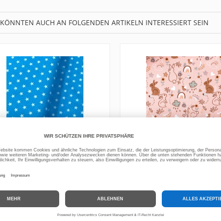
 KÖNNTEN AUCH AN FOLGENDEN ARTIKELN INTERESSIERT SEIN
Baumwollstoff Dekostoff
Baumwolle Kinderstoff H
Sterne türkis
*
8,00 €
/ m
*
7,30 €
/ m