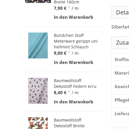
Breite 160cm
*
7,90 €
/ m
Deta
In den Warenkorb
Silberfa
Bündchen Stoff
Meterware gerippt uni
Zusa
hellmint Schlauch
*
9,00 €
/ m
Stoff
In den Warenkorb
Materi
Baumwollstoff
Gewic
Dekostoff Federn ecru
*
8,40 €
/ m
Pflege
In den Warenkorb
Liefer
Baumwollstoff
Dekostoff Breite