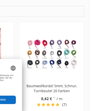
ase
Baumwollkordel 5mm, Schnur,
Turnbeutel 20 Farben
*
0,42 €
/ m
(7)