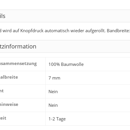
ils
wird auf Knopfdruck automatisch wieder aufgerollt. Bandbreite
tzinformation
zusammensetzung
100% Baumwolle
albreite
7 mm
ht
Nein
hinweise
Nein
zeit
1-2 Tage