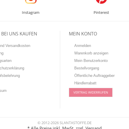
Instagram
Pinterest
BEI UNS KAUFEN
MEIN KONTO
-und Versandkosten
Anmelden
ng
Warenkorb anzeigen
gsarten
Mein Benutzerkonto
chutzerklärung
Bestellvorgang
ufsbelehrung
Öffentliche Auftraggeber
Händlerrabatt
ssum
VERTRAG WIDERRUFEN
© 2012-2026 SLANTASTOFFE.DE
* Alle Preise inkl. MwSt, zzgl.
Versand