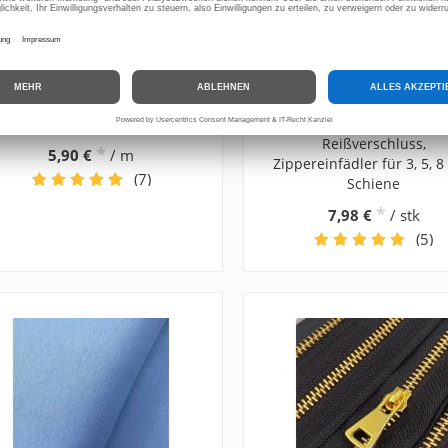
Bügelfolie, Thermofolie
Zipper Einfädler für end
Reißverschluss,
*
5,90 €
/ m
Zippereinfädler für 3, 5, 
(7)
Schiene
*
7,98 €
/ stk
(5)