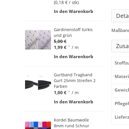
(0,18 € / stk)
In den Warenkorb
Deta
Gardinenstoff türkis
Maßband 
und grün
5,00 €
Zusa
*
1,99 €
/ m
In den Warenkorb
Stoff
Gurtband Tragband
Materi
Gurt 25mm Streifen 2
Farben
Gewic
*
1,00 €
/ m
In den Warenkorb
Pflege
Liefer
Kordel Baumwolle
8mm rund Schnur