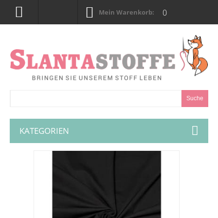
0
Mein Warenkorb:
Suche
KATEGORIEN