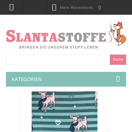
0
Mein Warenkorb:
Suche
KATEGORIEN