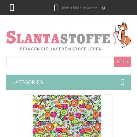
0
Mein Warenkorb:
Suche
KATEGORIEN