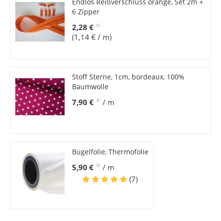
Endlos Reißverschluss orange, Set 2m +
6 Zipper
*
2,28 €
(1,14 € / m)
Stoff Sterne, 1cm, bordeaux, 100%
Baumwolle
*
7,90 €
/ m
Bügelfolie, Thermofolie
*
5,90 €
/ m
(7)