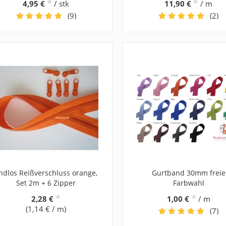
*
*
4,95 €
/ stk
11,90 €
/ m
(9)
(2)
ndlos Reißverschluss orange,
Gurtband 30mm freie
Set 2m + 6 Zipper
Farbwahl
*
*
2,28 €
1,00 €
/ m
(1,14 € / m)
(7)