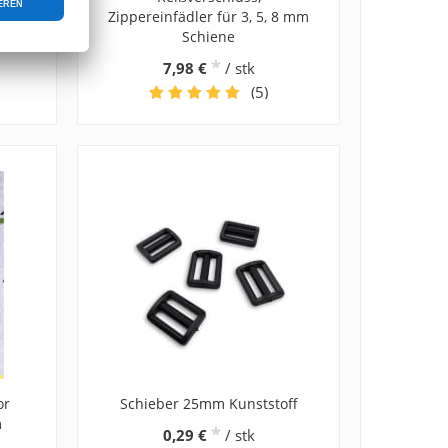
Zippereinfädler für 3, 5, 8 mm
Schiene
*
7,98 €
/ stk
(5)
or
Schieber 25mm Kunststoff
m
*
0,29 €
/ stk