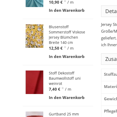
*
10,90 €
/ m
Deta
In den Warenkorb
Jersey St
Blusenstoff
Größe/M
Sommerstoff Viskose
Jersey Blümchen
geliefer
Breite 140 cm
ich Ihne
*
12,50 €
/ m
In den Warenkorb
Zusa
Stoff Dekostoff
Stoff
Baumwollstoff uni
weinrot
Materi
*
7,40 €
/ m
In den Warenkorb
Gewic
Pflege
Gurtband 25 mm