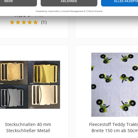
cm
*
0,60 €
/ m
*
17,90 €
/ m
(1)
Steckschnallen 40 mm
Fleecestoff Teddy Trakt
Steckschließer Metall
Breite 150 cm ab 50c