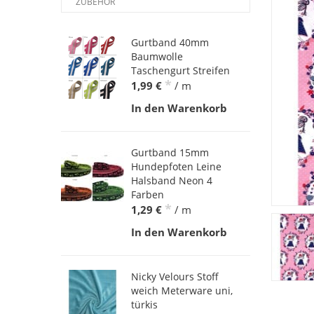
ZUBEHÖR
Gurtband 40mm
Baumwolle
Taschengurt Streifen
*
1,99 €
/ m
In den Warenkorb
Gurtband 15mm
Hundepfoten Leine
Halsband Neon 4
Farben
*
1,29 €
/ m
In den Warenkorb
Nicky Velours Stoff
weich Meterware uni,
türkis