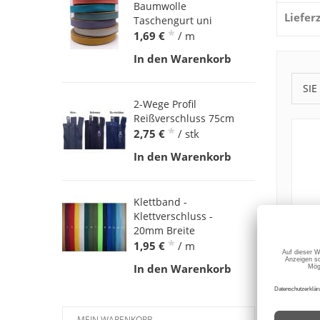
Baumwolle
Liefer
Taschengurt uni
*
1,69 €
/ m
In den Warenkorb
SIE
2-Wege Profil
Reißverschluss 75cm
*
2,75 €
/ stk
In den Warenkorb
Klettband -
Klettverschluss -
20mm Breite
*
1,95 €
/ m
In den Warenkorb
MEIN WARENKORB