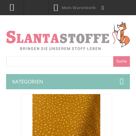
0
Mein Warenkorb:
Suche
KATEGORIEN