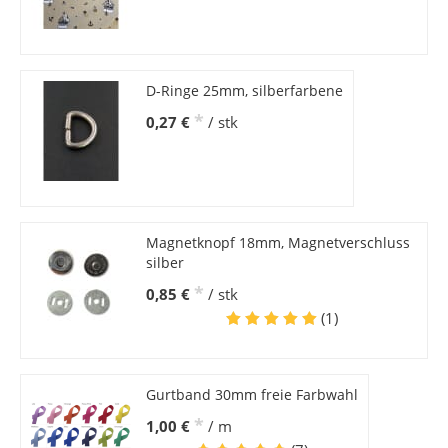
D-Ringe 25mm, silberfarbene
*
0,27 €
/ stk
Magnetknopf 18mm, Magnetverschluss
silber
*
0,85 €
/ stk
(1)
Gurtband 30mm freie Farbwahl
*
1,00 €
/ m