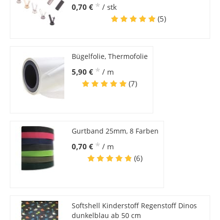
*
0,70 €
/ stk
(5)
Bügelfolie, Thermofolie
*
5,90 €
/ m
(7)
Gurtband 25mm, 8 Farben
*
0,70 €
/ m
(6)
Softshell Kinderstoff Regenstoff Dinos
dunkelblau ab 50 cm