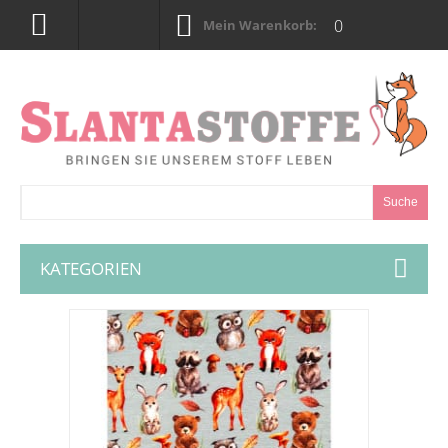
0
Mein Warenkorb:
Suche
KATEGORIEN