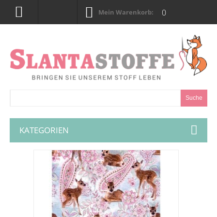
0
Mein Warenkorb:
Suche
KATEGORIEN