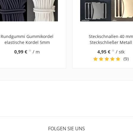
Rundgummi Gummikordel
Steckschnallen 40 m
elastische Kordel 5mm
Steckschließer Metall
*
*
0,99 €
/ m
4,95 €
/ stk
(9)
FOLGEN SIE UNS