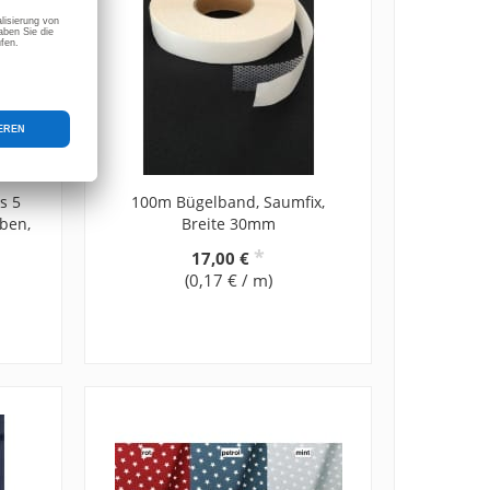
s 5
100m Bügelband, Saumfix,
ben,
Breite 30mm
*
17,00 €
(0,17 € / m)