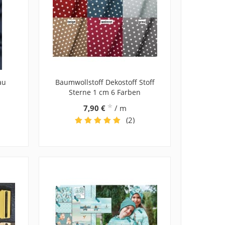
au
Baumwollstoff Dekostoff Stoff
Sterne 1 cm 6 Farben
*
7,90 €
/ m
(2)