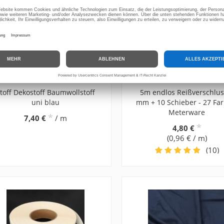
toff Dekostoff Baumwollstoff
5m endlos Reißverschlus
uni blau
mm + 10 Schieber - 27 Far
Meterware
*
7,40 €
/ m
*
4,80 €
(0,96 € / m)
(10)