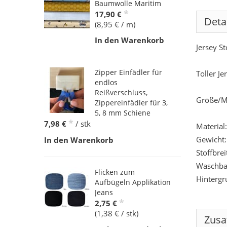
Baumwolle Maritim
*
17,90 €
Deta
(8,95 € / m)
In den Warenkorb
Jersey St
Zipper Einfädler für
Toller Je
endlos
Reißverschluss,
Größe/M
Zippereinfädler für 3,
5, 8 mm Schiene
*
7,98 €
/ stk
Material
Gewicht:
In den Warenkorb
Stoffbre
Waschbar
Flicken zum
Hintergr
Aufbügeln Applikation
Jeans
*
2,75 €
(1,38 € / stk)
Zusa