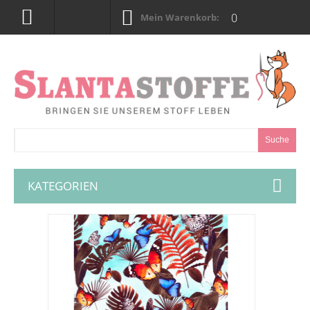
0
Mein Warenkorb:
Suche
KATEGORIEN