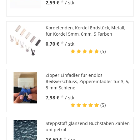
*
2,59 €
/ stk
Kordelenden, Kordel Endstück, Metall,
für Kordel 5mm, 6mm, 5 Farben
*
0,70 €
/ stk
(5)
Zipper Einfädler für endlos
Reißverschluss, Zippereinfädler für 3, 5,
8 mm Schiene
*
7,98 €
/ stk
(5)
Steppstoff glänzend Buchstaben Zahlen
uni petrol
*
18,50 €
/ m