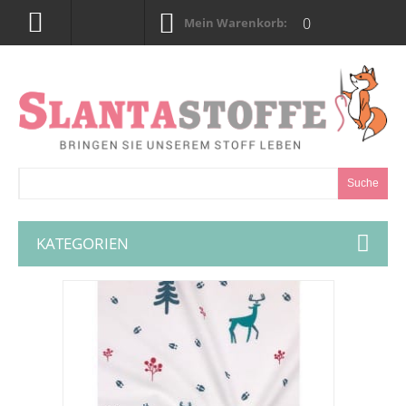
0
Mein Warenkorb:
Suche
KATEGORIEN