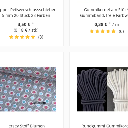
ipper Reißverschlussschieber
Gummikordel am Stück
5 mm 20 Stück 28 Farben
Gummiband, freie Farbw
*
*
3,50 €
0,38 €
/ m
(0,18 € / stk)
(6)
(8)
Jersey Stoff Blumen
Rundgummi Gummikord