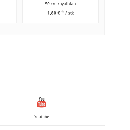
m
50 cm royalblau
*
1,80 €
/ stk
Youtube