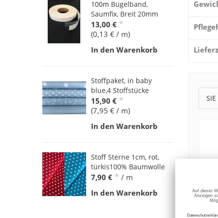
Gewic
100m Bügelband,
Saumfix, Breit 20mm
*
13,00 €
Pflege
(0,13 € / m)
Liefer
In den Warenkorb
Stoffpaket, in baby
blue,4 Stoffstücke
SIE
*
15,90 €
(7,95 € / m)
In den Warenkorb
Stoff Sterne 1cm, rot,
türkis100% Baumwolle
*
7,90 €
/ m
In den Warenkorb