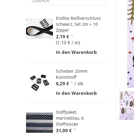
ZUBEHÖR
Endlos Reißverschluss
schwarz, Set 2m + 10
Zipper
*
2,19 €
(1,10 € / m)
In den Warenkorb
Schieber 25mm
Kunststoff
*
0,29 €
/ stk
In den Warenkorb
Stoffpaket,
marineblau, 6
Stoffstücke
*
31,00 €