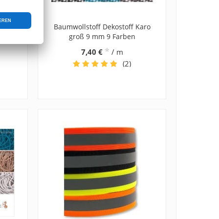
rex
Baumwollstoff Dekostoff Karo
groß 9 mm 9 Farben
*
7,40 €
/ m
(2)