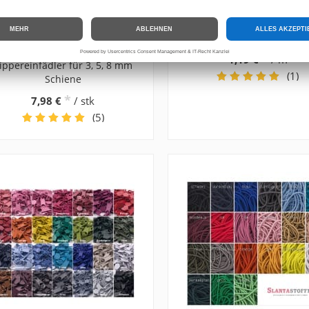
Zipper Einfädler für endlos
Paspelband Polyester Lu
Reißverschluss,
*
1,19 €
/ m
ippereinfädler für 3, 5, 8 mm
(1)
Schiene
*
7,98 €
/ stk
(5)