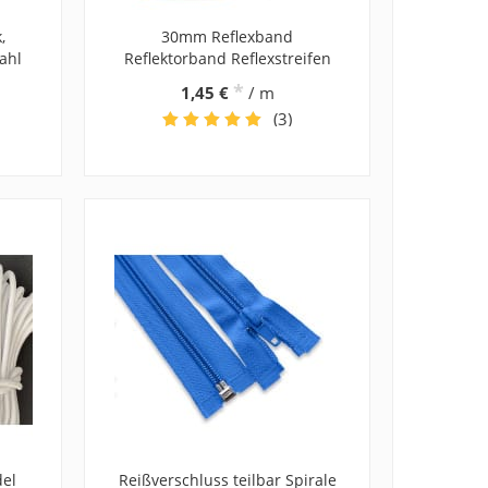
,
30mm Reflexband
ahl
Reflektorband Reflexstreifen
*
1,45 €
/ m
(3)
el
Reißverschluss teilbar Spirale