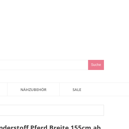
Suche
NÄHZUBEHÖR
SALE
inderstoff Pferd Breite 155cm ab