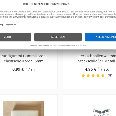
Rundgummi Gummikordel
Steckschnallen 40 m
elastische Kordel 5mm
Steckschließer Metall
*
*
0,99 €
/ m
4,95 €
/ stk
(9)