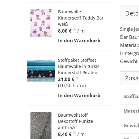
Baumwolle
Deta
Kinderstoff Teddy Bär
weiß
Single Je
*
8,00 €
/ m
Der Baum
In den Warenkorb
Material
Hintergr
Stoffpaket Stoffset
Gewicht:
Baumwolle in türkis
Kinderstoff Piraten
Zusa
*
21,00 €
(10,50 € / m)
In den Warenkorb
Stoff
Materi
Baumwollstoff
Dekostoff Punkte
Gewic
anthrazit
*
8,40 €
/ m