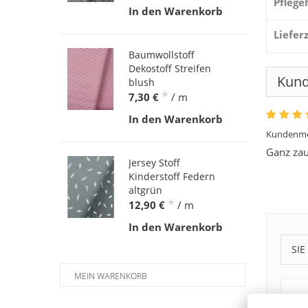
Pflege
In den Warenkorb
Liefer
Baumwollstoff
Dekostoff Streifen
Kun
blush
*
7,30 €
/ m
In den Warenkorb
Kundenme
Ganz zau
Jersey Stoff
Kinderstoff Federn
altgrün
*
12,90 €
/ m
In den Warenkorb
SIE
MEIN WARENKORB