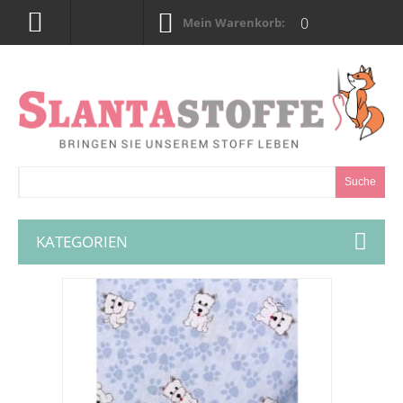
0
Mein Warenkorb:
Suche
KATEGORIEN