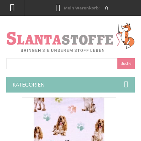
0
Mein Warenkorb:
Suche
KATEGORIEN