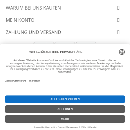
WARUM BEI UNS KAUFEN
MEIN KONTO
ZAHLUNG UND VERSAND
© 2012-2026 SLANTASTOFFE.DE
* Alle Preise inkl. MwSt, zzgl.
Versand
SEHR GUT
(4.99 / 5)
aus
3774
Bewertungen bei: ebay.de, amazon.de, shopvote.de ⓘ
Informationen zur Echtheit der Bewertungen