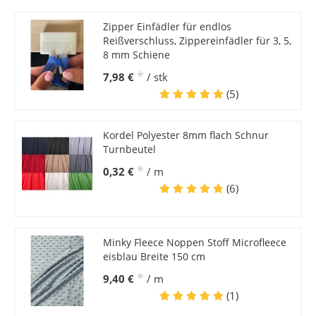
Zipper Einfädler für endlos
Reißverschluss, Zippereinfädler für 3, 5,
8 mm Schiene
*
7,98 €
/ stk
(5)
Kordel Polyester 8mm flach Schnur
Turnbeutel
*
0,32 €
/ m
(6)
Minky Fleece Noppen Stoff Microfleece
eisblau Breite 150 cm
*
9,40 €
/ m
(1)