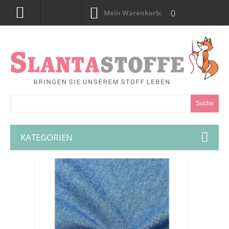
0
Mein Warenkorb:
Suche
KATEGORIEN