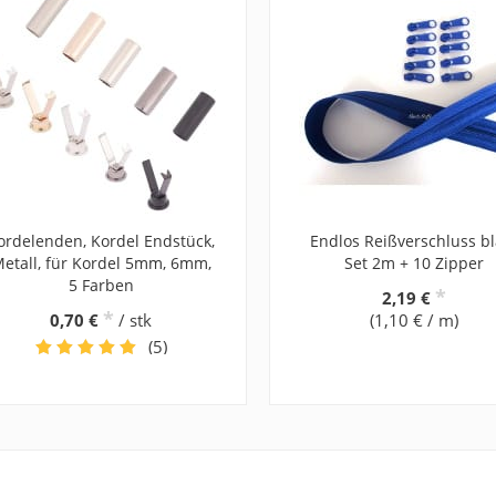
ordelenden, Kordel Endstück,
Endlos Reißverschluss bl
etall, für Kordel 5mm, 6mm,
Set 2m + 10 Zipper
5 Farben
*
2,19 €
*
0,70 €
/ stk
(1,10 € / m)
(5)