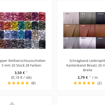
ipper Reißverschlussschieber
Schrägband Lederopti
5 mm 20 Stück 28 Farben
Kantenband Besatz 20
Breite
*
3,50 €
*
(0,18 € / stk)
2,79 €
/ m
(8)
(2)