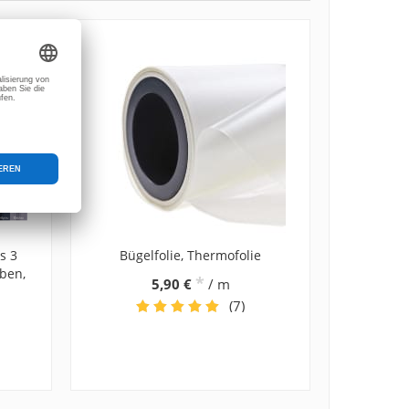
s 3
Bügelfolie, Thermofolie
ben,
*
5,90 €
/ m
(7)