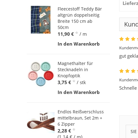
Liefer
Fleecestoff Teddy Bär
altgrün doppelseitig
Breite 150 cm ab
Kun
50cm
*
11,90 €
/ m
In den Warenkorb
Kundenme
gut gekl
Magnethalter für
Stecknadeln in
Knopfoptik
Kundenme
*
3,75 €
/ stk
Schnelle
In den Warenkorb
Endlos Reißverschluss
mittelbraun, Set 2m +
6 Zipper
*
2,28 €
SIE
(1,14 € / m)