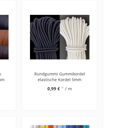
k
Rundgummi Gummikordel
 mm
elastische Kordel 5mm
*
0,99 €
/ m