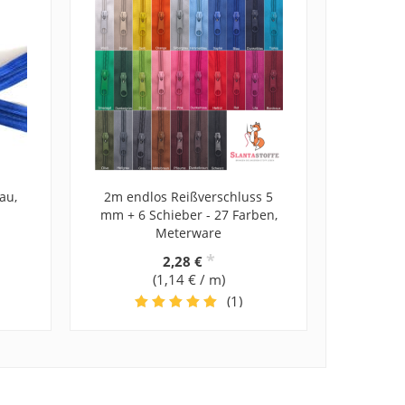
au,
2m endlos Reißverschluss 5
mm + 6 Schieber - 27 Farben,
Meterware
*
2,28 €
(1,14 € / m)
(1)