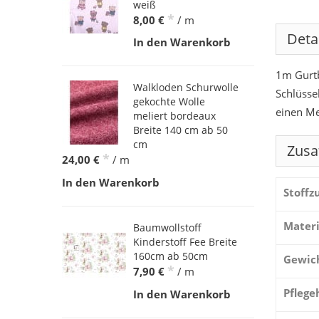
weiß
*
8,00 €
/ m
Deta
In den Warenkorb
1m Gurtb
Walkloden Schurwolle
Schlüsse
gekochte Wolle
einen Me
meliert bordeaux
Breite 140 cm ab 50
cm
Zusa
*
24,00 €
/ m
In den Warenkorb
Stoff
Materi
Baumwollstoff
Kinderstoff Fee Breite
160cm ab 50cm
Gewic
*
7,90 €
/ m
Pflege
In den Warenkorb