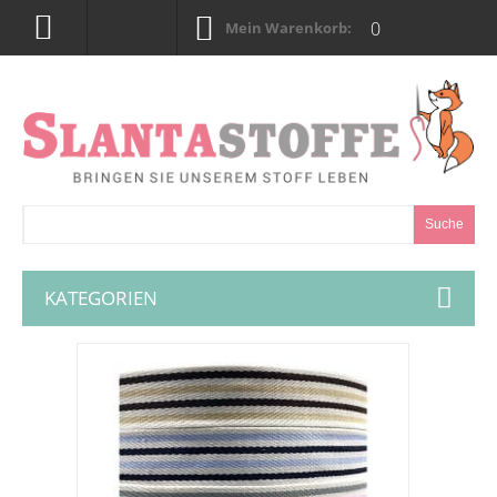
0
Mein Warenkorb:
Suche
KATEGORIEN