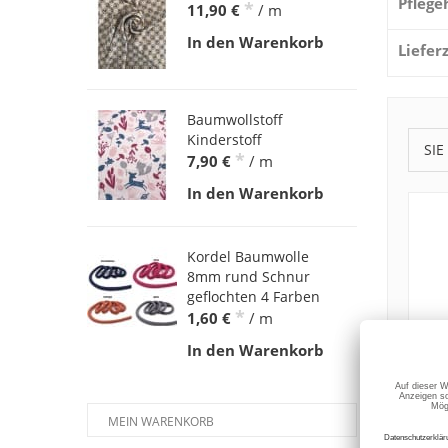
Pflege
*
11,90 €
/ m
In den Warenkorb
Liefer
Baumwollstoff
Kinderstoff
SIE
*
7,90 €
/ m
In den Warenkorb
Kordel Baumwolle
8mm rund Schnur
geflochten 4 Farben
*
1,60 €
/ m
In den Warenkorb
MEIN WARENKORB