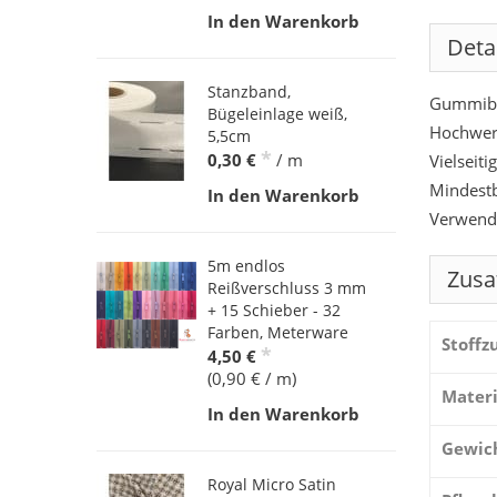
In den Warenkorb
Deta
Stanzband,
Gummiba
Bügeleinlage weiß,
Hochwert
5,5cm
*
0,30 €
/ m
Vielseit
Mindestb
In den Warenkorb
Verwende
5m endlos
Zusa
Reißverschluss 3 mm
+ 15 Schieber - 32
Farben, Meterware
Stoff
*
4,50 €
(0,90 € / m)
Materi
In den Warenkorb
Gewic
Royal Micro Satin