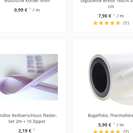
elastische Kordel 5mm
Legosteine Breite 160cm 
cm
*
0,99 €
/ m
*
7,90 €
/ m
(1)
ndlos Reißverschluss flieder,
Bügelfolie, Thermofoli
Set 2m + 10 Zipper
*
5,90 €
/ m
*
2,19 €
(7)