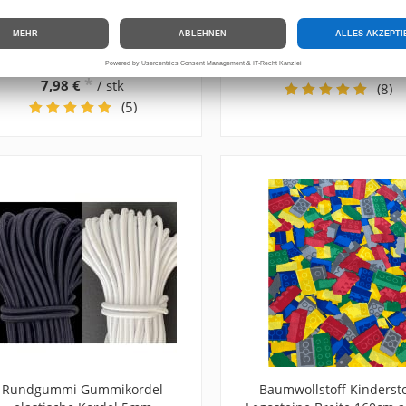
Zipper Einfädler für endlos
Zipper Reißverschlusssch
Reißverschluss,
5 mm 20 Stück 28 Farb
ippereinfädler für 3, 5, 8 mm
*
3,50 €
Schiene
(0,18 € / stk)
*
7,98 €
/ stk
(8)
(5)
Rundgummi Gummikordel
Baumwollstoff Kindersto