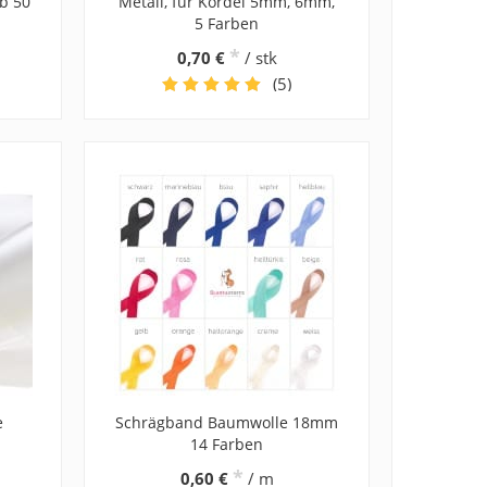
ab 50
Metall, für Kordel 5mm, 6mm,
5 Farben
*
0,70 €
/ stk
(5)
e
Schrägband Baumwolle 18mm
14 Farben
*
0,60 €
/ m