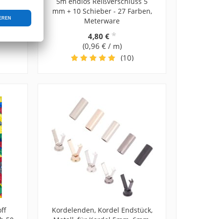
ieber
5m endlos Reißverschluss 5
en
mm + 10 Schieber - 27 Farben,
Meterware
*
4,80 €
(0,96 € / m)
(10)
ff
Kordelenden, Kordel Endstück,