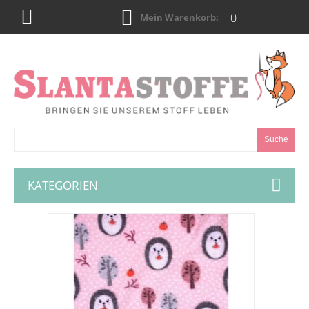
0
Mein Warenkorb:
Suche
KATEGORIEN