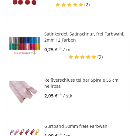
(2)
Satinkordel, Satinschnur, frei Farbwahl,
2mm,12 Farben
*
0,25 €
/ m
(9)
Reißverschluss teilbar Spirale 55 cm
hellrosa
*
2,05 €
/ stk
Gurtband 30mm freie Farbwahl
*
1,00 €
/ m