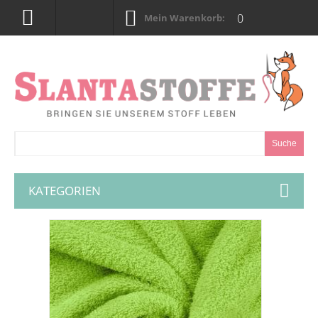
0
Mein Warenkorb:
Suche
KATEGORIEN