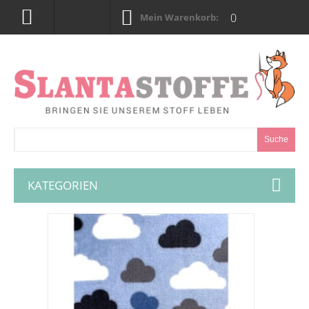
0
Mein Warenkorb:
Suche
KATEGORIEN