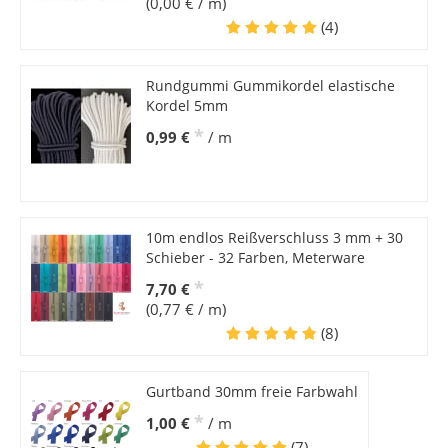
(0,00 € / m)
(4)
Rundgummi Gummikordel elastische
Kordel 5mm
*
0,99 €
/ m
10m endlos Reißverschluss 3 mm + 30
Schieber - 32 Farben, Meterware
*
7,70 €
(0,77 € / m)
(8)
Gurtband 30mm freie Farbwahl
*
1,00 €
/ m
(7)