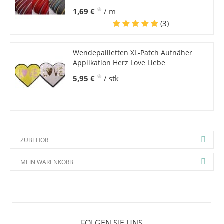
*
1,69 €
/ m
(3)
Wendepailletten XL-Patch Aufnäher
Applikation Herz Love Liebe
*
5,95 €
/ stk
ZUBEHÖR
MEIN WARENKORB
FOLGEN SIE UNS