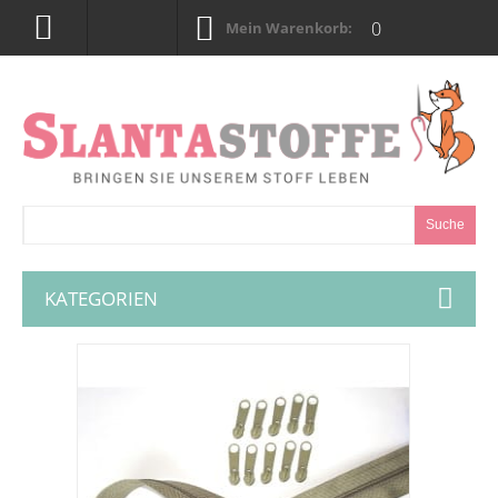
0
Mein Warenkorb:
Suche
KATEGORIEN