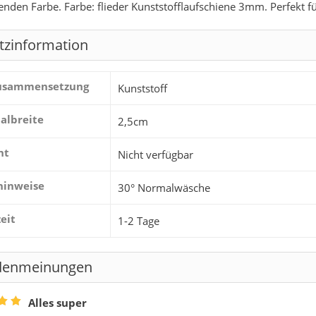
enden Farbe. Farbe: flieder Kunststofflaufschiene 3mm. Perfekt f
tzinformation
zusammensetzung
Kunststoff
albreite
2,5cm
ht
Nicht verfügbar
hinweise
30° Normalwäsche
zeit
1-2 Tage
denmeinungen
Alles super