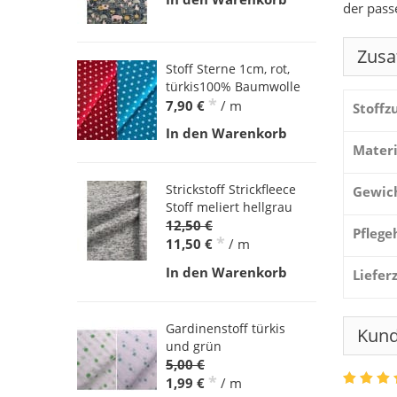
der pass
Zusa
Stoff Sterne 1cm, rot,
türkis100% Baumwolle
*
7,90 €
/ m
Stoff
In den Warenkorb
Materi
Strickstoff Strickfleece
Gewic
Stoff meliert hellgrau
12,50 €
Pflege
*
11,50 €
/ m
In den Warenkorb
Liefer
Gardinenstoff türkis
Kun
und grün
5,00 €
*
1,99 €
/ m