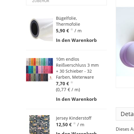
ZUBEHÖR
Bügelfolie,
Thermofolie
*
5,90 €
/ m
In den Warenkorb
10m endlos
Reißverschluss 3 mm
+ 30 Schieber - 32
Farben, Meterware
*
7,70 €
(0,77 € / m)
In den Warenkorb
Deta
Jersey Kinderstoff
*
12,50 €
/ m
Dieses A
In den Warenkorb