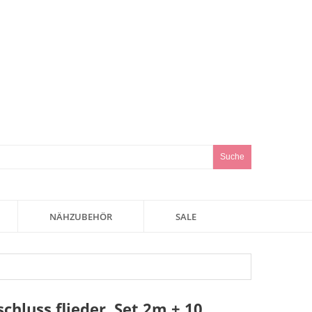
Suche
NÄHZUBEHÖR
SALE
chluss flieder, Set 2m + 10