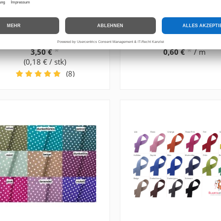
ipper Reißverschlussschieber
Schrägband Baumwolle 
5 mm 20 Stück 28 Farben
14 Farben
*
*
3,50 €
0,60 €
/ m
(0,18 € / stk)
(8)