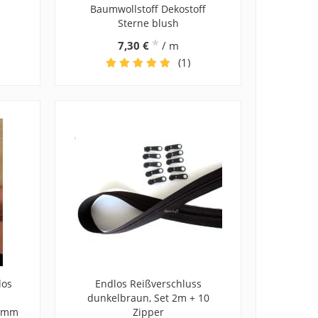
Baumwollstoff Dekostoff
Sterne blush
*
7,30 €
/ m
(1)
los
Endlos Reißverschluss
dunkelbraun, Set 2m + 10
8 mm
Zipper